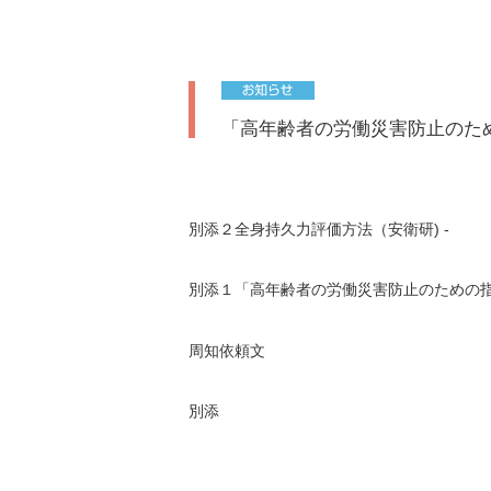
「高年齢者の労働災害防止のた
別添２全身持久力評価方法（安衛研) -
別添１「高年齢者の労働災害防止のための
周知依頼文
別添